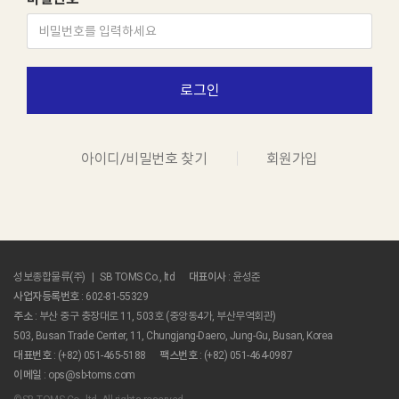
로그인
아이디/비밀번호 찾기
회원가입
성보종합물류(주)
|
SB TOMS Co., ltd
대표이사
: 윤성준
사업자등록번호
: 602-81-55329
주소
: 부산 중구 충장대로 11, 503호 (중앙동4가, 부산무역회관)
503, Busan Trade Center, 11, Chungjang-Daero, Jung-Gu, Busan, Korea
대표번호
: (+82) 051-465-5188
팩스번호
: (+82) 051-464-0987
이메일
:
ops@sb-toms.com